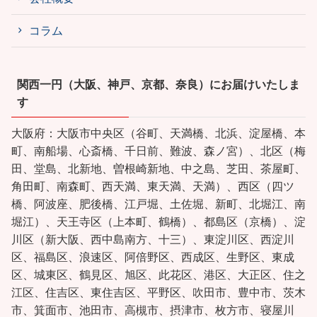
コラム
関西一円（大阪、神戸、京都、奈良）にお届けいたしま
す
大阪府：大阪市中央区（谷町、天満橋、北浜、淀屋橋、本
町、南船場、心斎橋、千日前、難波、森ノ宮）、北区（梅
田、堂島、北新地、曽根崎新地、中之島、芝田、茶屋町、
角田町、南森町、西天満、東天満、天満）、西区（四ツ
橋、阿波座、肥後橋、江戸堀、土佐堀、新町、北堀江、南
堀江）、天王寺区（上本町、鶴橋）、都島区（京橋）、淀
川区（新大阪、西中島南方、十三）、東淀川区、西淀川
区、福島区、浪速区、阿倍野区、西成区、生野区、東成
区、城東区、鶴見区、旭区、此花区、港区、大正区、住之
江区、住吉区、東住吉区、平野区、吹田市、豊中市、茨木
市、箕面市、池田市、高槻市、摂津市、枚方市、寝屋川