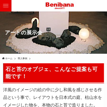
アートの展示会
ホーム
導入事例
石と苔のオブジェ、こんなご提案も可
能です！
洋風のイメージの絵の中に少し和風を感じさせる作
品という事で、レイアウトを日本式の庭、枯山水を
イメージした物を、本物の石と苔で造りました。