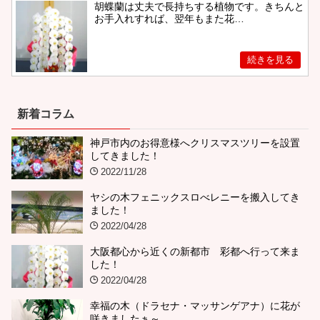
胡蝶蘭は丈夫で長持ちする植物です。きちんと
お手入れすれば、翌年もまた花…
新着コラム
神戸市内のお得意様へクリスマスツリーを設置
してきました！
2022/11/28
ヤシの木フェニックスロべレニーを搬入してき
ました！
2022/04/28
大阪都心から近くの新都市 彩都へ行って来ま
した！
2022/04/28
幸福の木（ドラセナ・マッサンゲアナ）に花が
咲きましたぁ～