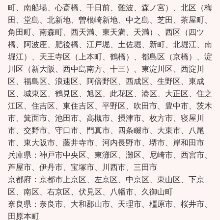
町、南船場、心斎橋、千日前、難波、森ノ宮）、北区（梅
田、堂島、北新地、曽根崎新地、中之島、芝田、茶屋町、
角田町、南森町、西天満、東天満、天満）、西区（四ツ
橋、阿波座、肥後橋、江戸堀、土佐堀、新町、北堀江、南
堀江）、天王寺区（上本町、鶴橋）、都島区（京橋）、淀
川区（新大阪、西中島南方、十三）、東淀川区、西淀川
区、福島区、浪速区、阿倍野区、西成区、生野区、東成
区、城東区、鶴見区、旭区、此花区、港区、大正区、住之
江区、住吉区、東住吉区、平野区、吹田市、豊中市、茨木
市、箕面市、池田市、高槻市、摂津市、枚方市、寝屋川
市、交野市、守口市、門真市、四条畷市、大東市、八尾
市、東大阪市、藤井寺市、河内長野市、堺市、岸和田市
兵庫県：神戸市中央区、東灘区、灘区、尼崎市、西宮市、
芦屋市、伊丹市、宝塚市、川西市、三田市
京都府：京都市上京区、左京区、中京区、東山区、下京
区、南区、右京区、伏見区、八幡市、久御山町
奈良県：奈良市、大和郡山市、天理市、橿原市、桜井市、
田原本町