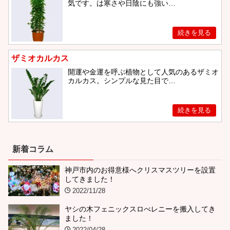
気です。は寒さや日陰にも強い…
ザミオカルカス
開運や金運を呼ぶ植物として人気のあるザミオ
カルカス。シンプルな見た目で…
新着コラム
神戸市内のお得意様へクリスマスツリーを設置
してきました！
2022/11/28
ヤシの木フェニックスロべレニーを搬入してき
ました！
2022/04/28