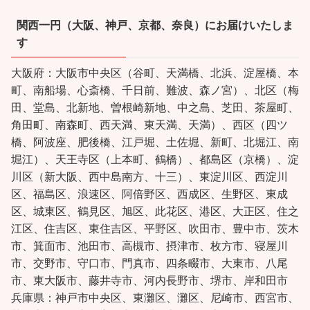
関西一円（大阪、神戸、京都、奈良）にお届けいたしま
す
大阪府：大阪市中央区（谷町、天満橋、北浜、淀屋橋、本
町、南船場、心斎橋、千日前、難波、森ノ宮）、北区（梅
田、堂島、北新地、曽根崎新地、中之島、芝田、茶屋町、
角田町、南森町、西天満、東天満、天満）、西区（四ツ
橋、阿波座、肥後橋、江戸堀、土佐堀、新町、北堀江、南
堀江）、天王寺区（上本町、鶴橋）、都島区（京橋）、淀
川区（新大阪、西中島南方、十三）、東淀川区、西淀川
区、福島区、浪速区、阿倍野区、西成区、生野区、東成
区、城東区、鶴見区、旭区、此花区、港区、大正区、住之
江区、住吉区、東住吉区、平野区、吹田市、豊中市、茨木
市、箕面市、池田市、高槻市、摂津市、枚方市、寝屋川
市、交野市、守口市、門真市、四条畷市、大東市、八尾
市、東大阪市、藤井寺市、河内長野市、堺市、岸和田市
兵庫県：神戸市中央区、東灘区、灘区、尼崎市、西宮市、