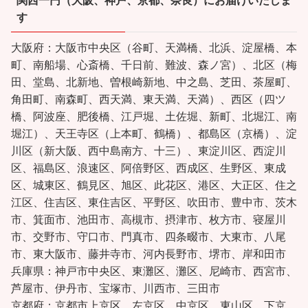
す
大阪府：大阪市中央区（谷町、天満橋、北浜、淀屋橋、本
町、南船場、心斎橋、千日前、難波、森ノ宮）、北区（梅
田、堂島、北新地、曽根崎新地、中之島、芝田、茶屋町、
角田町、南森町、西天満、東天満、天満）、西区（四ツ
橋、阿波座、肥後橋、江戸堀、土佐堀、新町、北堀江、南
堀江）、天王寺区（上本町、鶴橋）、都島区（京橋）、淀
川区（新大阪、西中島南方、十三）、東淀川区、西淀川
区、福島区、浪速区、阿倍野区、西成区、生野区、東成
区、城東区、鶴見区、旭区、此花区、港区、大正区、住之
江区、住吉区、東住吉区、平野区、吹田市、豊中市、茨木
市、箕面市、池田市、高槻市、摂津市、枚方市、寝屋川
市、交野市、守口市、門真市、四条畷市、大東市、八尾
市、東大阪市、藤井寺市、河内長野市、堺市、岸和田市
兵庫県：神戸市中央区、東灘区、灘区、尼崎市、西宮市、
芦屋市、伊丹市、宝塚市、川西市、三田市
京都府：京都市上京区、左京区、中京区、東山区、下京