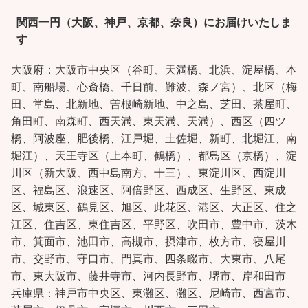
関西一円（大阪、神戸、京都、奈良）にお届けいたしま
す
大阪府：大阪市中央区（谷町、天満橋、北浜、淀屋橋、本
町、南船場、心斎橋、千日前、難波、森ノ宮）、北区（梅
田、堂島、北新地、曽根崎新地、中之島、芝田、茶屋町、
角田町、南森町、西天満、東天満、天満）、西区（四ツ
橋、阿波座、肥後橋、江戸堀、土佐堀、新町、北堀江、南
堀江）、天王寺区（上本町、鶴橋）、都島区（京橋）、淀
川区（新大阪、西中島南方、十三）、東淀川区、西淀川
区、福島区、浪速区、阿倍野区、西成区、生野区、東成
区、城東区、鶴見区、旭区、此花区、港区、大正区、住之
江区、住吉区、東住吉区、平野区、吹田市、豊中市、茨木
市、箕面市、池田市、高槻市、摂津市、枚方市、寝屋川
市、交野市、守口市、門真市、四条畷市、大東市、八尾
市、東大阪市、藤井寺市、河内長野市、堺市、岸和田市
兵庫県：神戸市中央区、東灘区、灘区、尼崎市、西宮市、